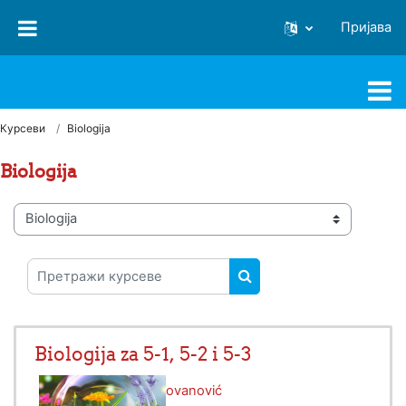
Иди на главни садржај
Пријава
osnatajelicic
Курсеви
Biologija
Biologija
Категорије курсева
Претражи курсеве
ПРЕТРАЖИ КУРСЕВЕ
Biologija za 5-1, 5-2 i 5-3
Предавач:
Olivera Jovanović